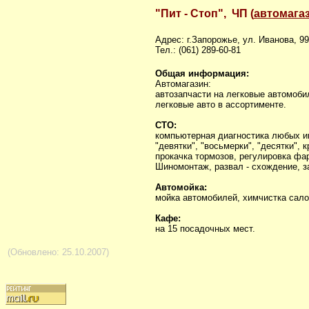
"Пит - Стоп", ЧП (
автомагаз
Адрес: г.Запорожье, ул. Иванова, 99
Тел.: (061) 289-60-81
Общая информация:
Автомагазин:
автозапчасти на легковые автомоби
легковые авто в ассортименте.
СТО:
компьютерная диагностика любых ин
"девятки", "восьмерки", "десятки",
прокачка тормозов, регулировка фа
Шиномонтаж, развал - схождение, з
Автомойка:
мойка автомобилей, химчистка сало
Кафе:
на 15 посадочных мест.
(Обновлено: 25.10.2007)