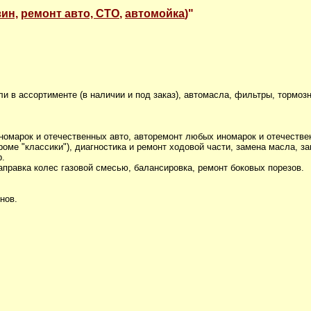
ин,
ремонт авто, СТО
,
автомойка
)"
ли в ассортименте (в наличии и под заказ), автомасла, фильтры, тормоз
омарок и отечественных авто, авторемонт любых иномарок и отечествен
 кроме "классики"), диагностика и ремонт ходовой части, замена масла, 
р.
аправка колес газовой смесью, балансировка, ремонт боковых порезов.
нов.