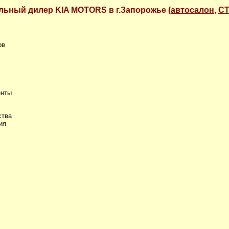
льный дилер KIA MOTORS в г.Запорожье (
автосалон
,
С
ов
енты
ства
ия