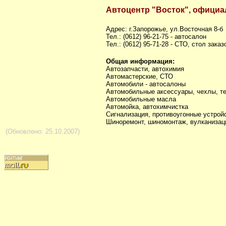
Автоцентр "Восток", официа
Адрес: г.Запорожье, ул.Восточная 8-б
Тел.: (0612) 96-21-75 - автосалон
Тел.: (0612) 95-71-28 - СТО, стол заказ
Общая информация:
Автозапчасти, автохимия
Автомастерские, СТО
Автомобили - автосалоны
Автомобильные аксессуары, чехлы, т
Автомобильные масла
Автомойка, автохимчистка
Сигнализация, противоугонные устрой
Шиноремонт, шиномонтаж, вулканизац
(Обновлено: 25.10.2007)