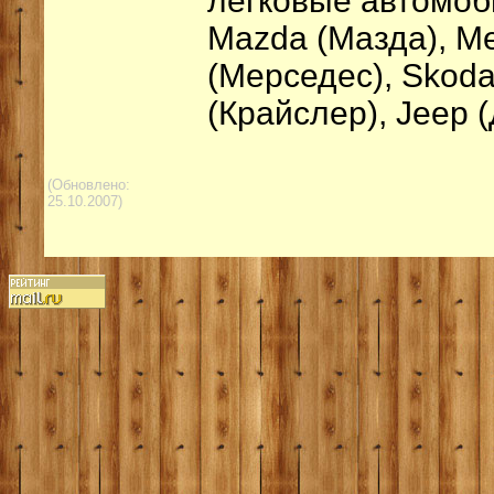
легковые автомоб
Mazda (Мазда), Me
(Мерседес), Skoda
(Крайслер), Jeep (
(Обновлено:
25.10.2007)