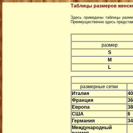
Т
аблицы размеров женск
Здесь приведены таблицы разме
Преимущественно здесь представ
размер
S
M
L
размерные сетки
Италия
40
Франция
36
Европа
38
США
6
Германия
34
Международный
размер