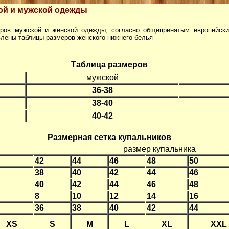
ой и мужской одежды
ров мужской и женской одежды, согласно общепринятым европейски
лены таблицы размеров женского нижнего белья
Таблица размеров
мужской
36-38
38-40
40-42
Размерная сетка купальников
размер купальника
42
44
46
48
50
38
40
42
44
46
40
42
44
46
48
8
10
12
14
16
36
38
40
42
44
XS
S
M
L
XL
XXL