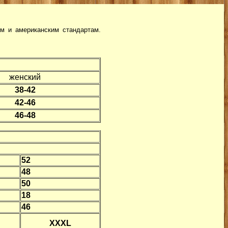
м и американским стандартам.
женский
38-42
42-46
46-48
52
48
50
18
46
XXXL