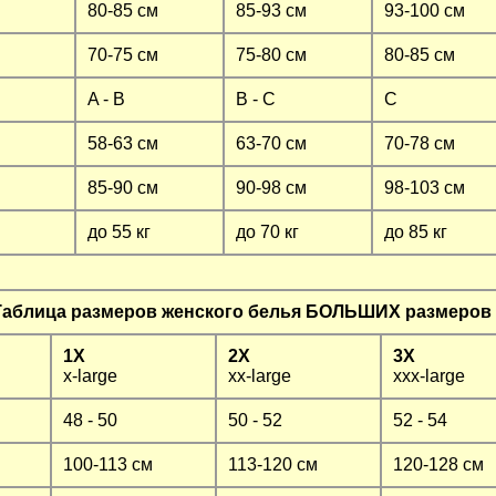
80-85 см
85-93 см
93-100 см
70-75 см
75-80 см
80-85 см
A - B
B - C
C
58-63 см
63-70 см
70-78 см
85-90 см
90-98 см
98-103 см
до 55 кг
до 70 кг
до 85 кг
Таблица размеров женского белья БОЛЬШИХ размеров
1X
2X
3X
x-large
xx-large
xxx-large
48 - 50
50 - 52
52 - 54
100-113 см
113-120 см
120-128 см