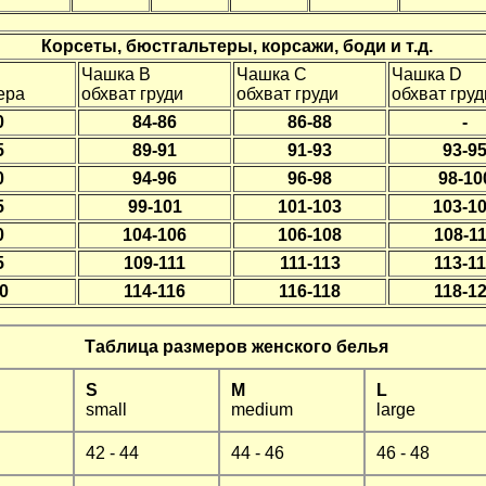
Корсеты, бюстгальтеры, корсажи, боди и т.д.
Чашка B
Чашка C
Чашка D
ера
обхват груди
обхват груди
обхват груд
0
84-86
86-88
-
5
89-91
91-93
93-9
0
94-96
96-98
98-10
5
99-101
101-103
103-1
0
104-106
106-108
108-1
5
109-111
111-113
113-1
0
114-116
116-118
118-1
Таблица размеров женского белья
S
M
L
small
medium
large
42 - 44
44 - 46
46 - 48