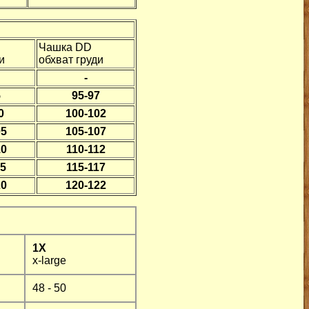
Чашка DD
и
обхват груди
-
5
95-97
0
100-102
05
105-107
10
110-112
15
115-117
20
120-122
1X
x-large
48 - 50