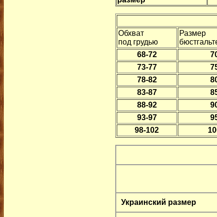
Обхват
Размер
под грудью
бюстгальт
68-72
7
73-77
7
78-82
8
83-87
8
88-92
9
93-97
9
98-102
10
Украинский размер