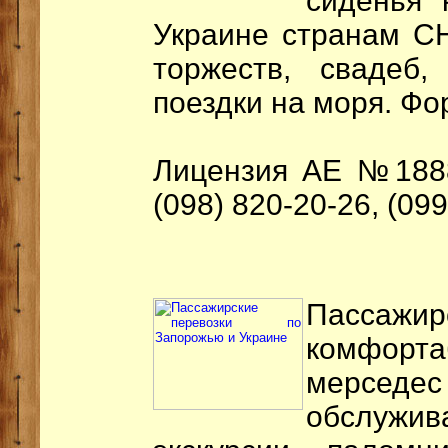
сиденья 
Украине странам С
торжеств, свадеб,
поездки на моря. Ф
Лицензия АЕ №18889
(098) 820-20-26, (09
Пасса
комфорт
мерсед
обслужив