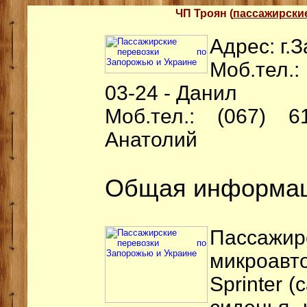
ЧП Троян (
пассажирски
Адрес: г.
Моб.тел.:
03-24 - Данил
Моб.тел.: (067) 61
Анатолий
Общая информац
Пасса
микроав
Sprinter 