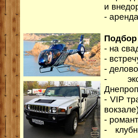
и внедо
- аренд
Подбор 
- на сва
- встреч
- делово
- эк
Днепроп
- VIP т
вокзале)
- роман
- клуб