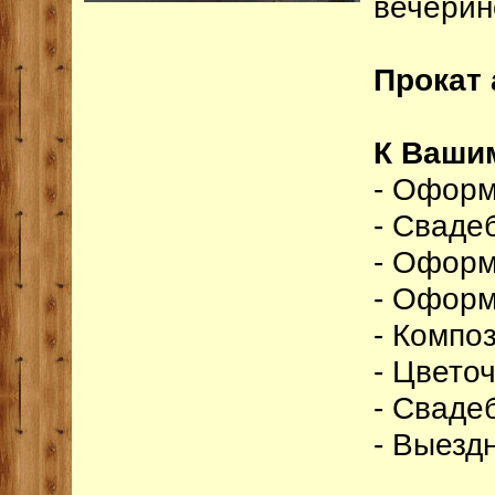
вечерин
Прокат 
К Ваши
- Оформ
- Сваде
- Оформ
- Офор
- Компо
- Цвето
- Сваде
- Выезд