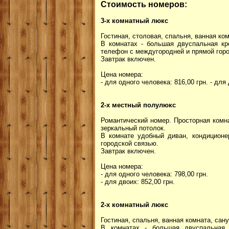
Стоимость номеров:
3-x комнатный люкс
Гостиная, столовая, спальня, ванная ком
В комнатах - большая двуспальная кро
телефон с междугородней и прямой горо
Завтрак включен.
Цена номера:
- для одного человека: 816,00 грн. - для 
2-x местный полулюкс
Романтический номер. Просторная комна
зеркальный потолок.
В комнате удобный диван, кондиционе
городской связью.
Завтрак включен.
Цена номера:
- для одного человека: 798,00 грн.
- для двоих: 852,00 грн.
2-x комнатный люкс
Гостиная, спальня, ванная комната, сану
В комнатах - большая двуспальная к