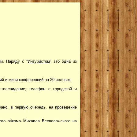
и. Наряду с "
Интуристом
" это одна из
ий и мини-конференций на 30 человек.
е телевидение, телефон с городской и
ано, в первую очередь, на проведение
ого обкома Михаила Всеволожского на