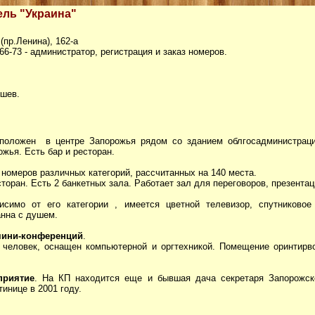
тель "Украина"
(пр.Ленина), 162-а
4-66-73 - администратор, регистрация и заказ номеров.
ышев.
положен в центре Запорожья рядом со зданием облгосадминистраци
ожья. Есть бар и ресторан.
1 номеров различных категорий, рассчитанных на 140 места.
торан. Есть 2 банкетных зала. Работает зал для переговоров, презентац
висимо от его категории , имеется цветной телевизор, спутниково
анна с душем.
 мини-конференций
.
 человек, оснащен компьютерной и оргтехникой. Помещение оринтирво
приятие
. На КП находится еще и бывшая дача секретаря Запорожск
тинице в 2001 году.