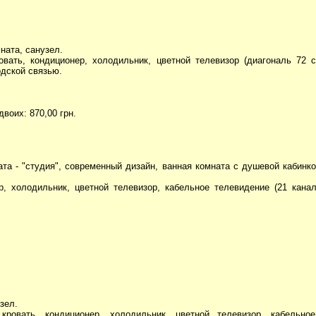
ната, санузел.
вать, кондиционер, холодильник, цветной телевизор (диагональ 72 см
дской связью.
двоих: 870,00 грн.
та - "студия", современный дизайн, ванная комната с душевой кабинк
р, холодильник, цветной телевизор, кабельное телевидение (21 кана
зел.
ровать, кондиционер, холодильник, цветной телевизор, кабельно