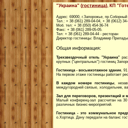
"Украина" (
гостиница
), КП "Го
Адрес: 69000, г.Запорожье, пр.Соборный 
Тел.: + 38 (061) 289-04-04, + 38 (0612) 3
Моб. тел: + 38 (050) 454-36-74
Факс: + 38 (061) 289-05-05.
Тел: + 38 (061) 289-04-44 - ресторан
Директор гостиницы: Владимир Прилад
Общая информация:
Трехзвездочный отель "Украина"
рас
крупных ("центральных") гостиниц Запор
Гостиница - восьмиэтажное здание
, 9
На первом этаже гостиницы работает рес
В каждом номере гостиницы
, неза
междугородней связью, холодильник, в
Зал для переговоров, презентаций и
Малый конференц-зал рассчитан на 30
различных бизнес-мероприятий.
Гостиница - это коммунальное пред
о.Хортица. Дачу передали на баланс гос