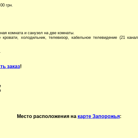
00 грн.
ная комната и санузел на две комнаты.
 кровати, холодильник, телевизор, кабельное телевидение (21 кана
.
ть заказ
!
м
м
Место расположения на
карте Запорожья
: