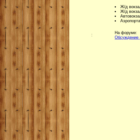
Ж/д вокза
Ж/д вокза
Автовокза
Аэропорта
На форуме:
:
Обсуждение 