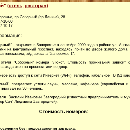
й" (
отель
,
ресторан
)
порожье, пр.Соборный (пр.Ленина), 28
27-10-00
27-10-17
формация:
орный"
- открылся в Запорожье в сентябре 2009 года в районе ул. Ангол
ами на центральный проспект, находясь почти во дворе жилого дома.
автовоказала, ж/д вокзала "Запорожье-1".
отеля "Соборный" номера "Люкс". Стоимость проживания зависит 
 выхода окон на проспект или во двор.
ере есть доступ к сети Интернет (Wi-Fi), телефон, кабельное ТВ (51 кан
рный" предлагает услуги сауны, массажа, кафе-бара (европейская и
етный зал на 30 человек.
еля Василий Иванович Завгородний (известный предприниматель и му
тор Сич" Людмилы Завгородней).
Стоимость номеров:
оселения без предоставления завтрака: