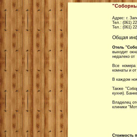
"Соборны
Адрес: г. За
Тел.: (061) 2
Тел.: (061) 2
Общая ин
Отель "Соб
выходит окн
недалеко от 
Все номера 
комнаты и от
В каждом ном
Также "Собо
кухня). Банк
Владелец от
клиники "Мо
Стоимость п