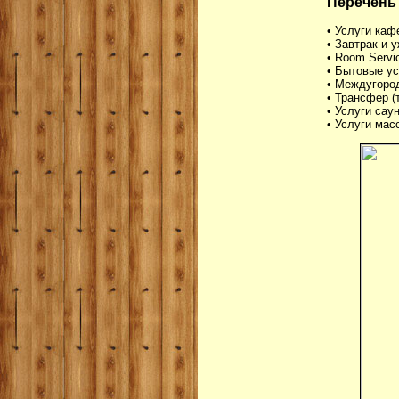
Перечень
• Услуги каф
• Завтрак и 
• Room Servi
• Бытовые ус
• Междугоро
• Трансфер (
• Услуги сау
• Услуги мас