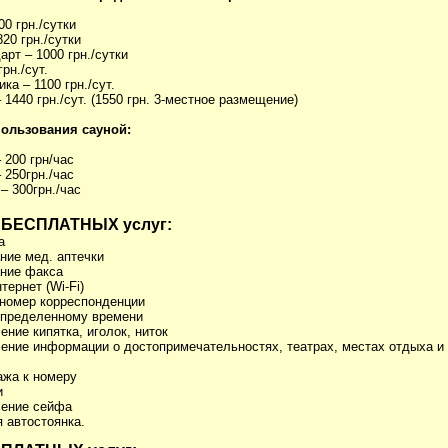
00 грн./сутки
20 грн./сутки
арт – 1000 грн./сутки
рн./сут.
ка – 1100 грн./сут.
 1440 грн./сут. (1550 грн. 3-местное размещение)
ользования сауной:
 200 грн/час
 250грн./час
– 300грн./час
 БЕСПЛАТНЫХ услуг:
а
ние мед. аптечки
ание факса
тернет (Wi-Fi)
 номер корреспонденции
 определенному времени
ение кипятка, иголок, ниток
ение информации о достопримечательностях, театрах, местах отдыха и
ажа к номеру
и
ление сейфа
 автостоянка.