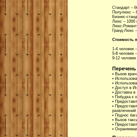
Стандарт – 6
Полулюкс – 8
Бизнес-станд
Люкс – 1000 г
Люкс-Романти
Гранд-Люкс –
Стоимость п
1-4 человек –
5-8 человек –
9-12 человек 
Перечень
• Вызов врач
• Использова
• Использов
• Доступ в Ин
• Доставка в
• Побудка к
• Предоставл
• Предоставл
развлечений
• Поднос баг
• Вызов такс
• Предостав
• Охраняемая