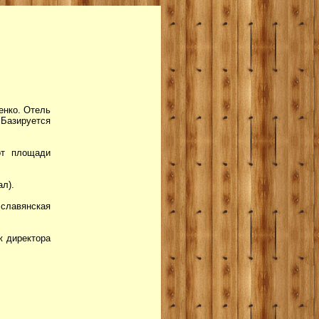
енко. Отель
 Базируется
от площади
ал).
 славянская
ж директора