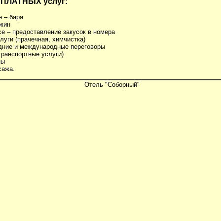
 ПЛАТНЫХ услуг:
е – бара
ужин
ce – предоставление закусок в номера
луги (прачечная, химчистка)
дние и международные переговоры
транспортные услуги)
ны
сажа.