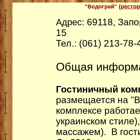
"Водограй" (
рестор
69118, Запо
Адрес:
15
Тел.: (061) 213-78-
Общая информ
Гостиничный ком
размещается на "
комплексе работае
украинском стиле),
массажем). В гост